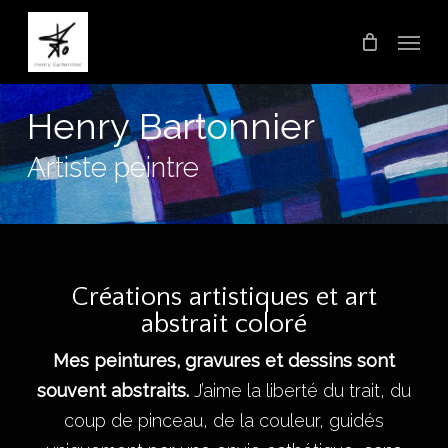
Skip
Menu
to
main
content
Henry
Bartonnier
Artiste peintre
Créations artistiques et art
abstrait coloré
Mes peintures, gravures et dessins sont
souvent abstraits.
J’aime la liberté du trait, du
coup de pinceau, de la couleur, guidés