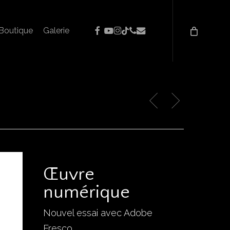
facebook
youtube
instagram
phone
email
tiktok
Boutique
Galerie
Œuvre
numérique
Nouvel essai avec Adobe
Fresco