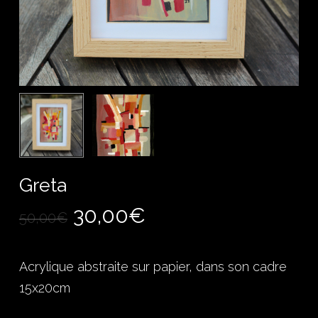
Greta
Le
Le
30,00
€
50,00
€
prix
prix
initial
actuel
Acrylique abstraite sur papier, dans son cadre
était :
est :
15x20cm
50,00€.
30,00€.