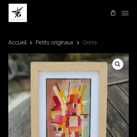
Skip
Menu
to
main
content
Accueil
Petits originaux
Greta