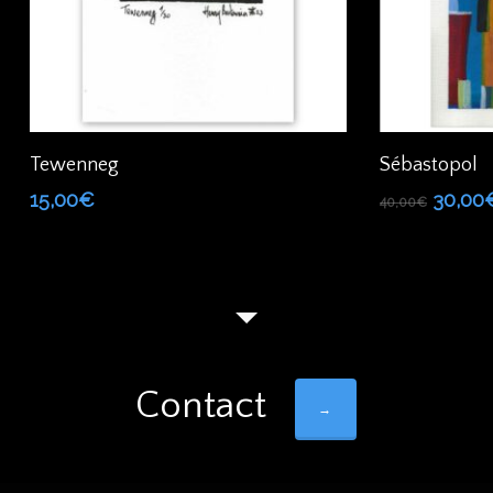
Ajouter Au Panier
Tewenneg
Sébastopol
Le
15,00
€
30,00
40,00
€
prix
initial
était :
40,00
Contact
→