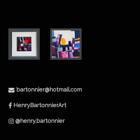
Projets récents
bartonnier@hotmail.com
HenryBartonnierArt
@henry.bartonnier