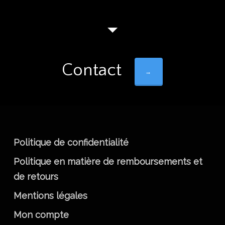
variations.
Les
options
peuvent
Contact
être
→
choisies
sur
la
page
Politique de confidentialité
du
Politique en matière de remboursements et
produit
de retours
Mentions légales
Mon compte