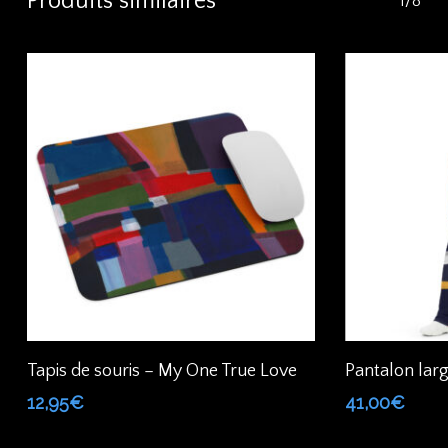
Produits similaires
1/8
Ce
Ajouter Au Panier
Ch
Tapis de souris – My One True Love
Pantalon larg
produit
12,95
€
41,00
€
a
plusieurs