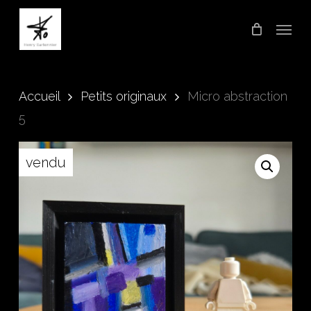
Skip
Menu
to
main
content
Accueil
Petits originaux
Micro abstraction
5