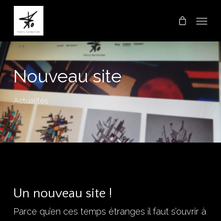
Skip
Menu
to
main
content
Nouveau site
Actualités
Un nouveau site !
Parce qu’en ces temps étranges il faut s’ouvrir à