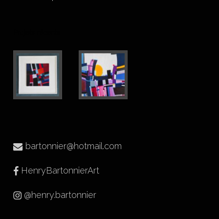
Projets récents
bartonnier@hotmail.com
HenryBartonnierArt
@henry.bartonnier