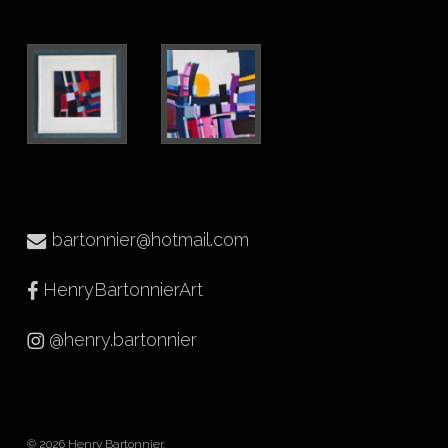
Projets récents
bartonnier@hotmail.com
HenryBartonnierArt
@henry.bartonnier
© 2026 Henry Bartonnier.